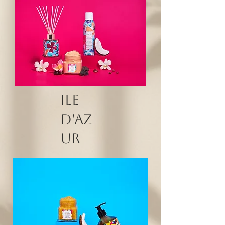
Ile
d'az
ur