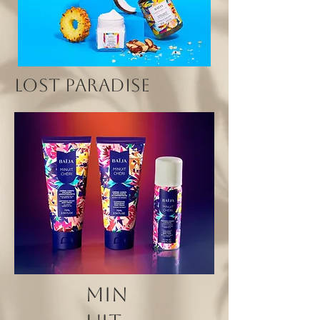
Lost paradise
min